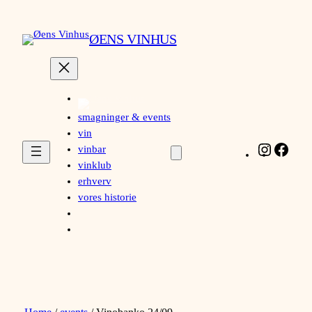
Skip
to
ØENS VINHUS
content
smagninger & events
vin
Instagra
Face
vinbar
vinklub
erhverv
vores historie