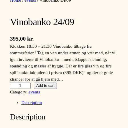
Home
/
events
/ Vinobanko 24/09
Vinobanko 24/09
395,00
kr.
Klokken 18:30 – 21:30 Vinobanko tilbage fra
sommerferien! Tag en ven under armen og vær med, når vi
igen inviterer til Vinobanko – med afslappet stemning,
spænding og masser af hygge. Der er fire glas vin og fire
spil banko inkluderet i prisen (395 DKK)– og der er gode
chancer for at gå hjem med…
V
Add to cart
i
Category:
events
n
Description
o
b
Description
a
n