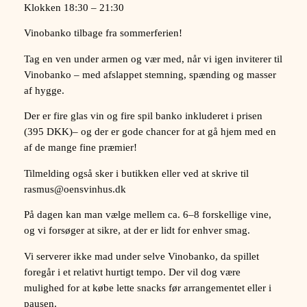
Klokken 18:30 – 21:30
k
o
Vinobanko tilbage fra sommerferien!
2
4
Tag en ven under armen og vær med, når vi igen inviterer til
/
Vinobanko – med afslappet stemning, spænding og masser
0
af hygge.
9
Der er fire glas vin og fire spil banko inkluderet i prisen
q
(395 DKK)– og der er gode chancer for at gå hjem med en
u
af de mange fine præmier!
a
n
Tilmelding også sker i butikken eller ved at skrive til
t
rasmus@oensvinhus.dk
i
t
På dagen kan man vælge mellem ca. 6–8 forskellige vine,
y
og vi forsøger at sikre, at der er lidt for enhver smag.
Vi serverer ikke mad under selve Vinobanko, da spillet
foregår i et relativt hurtigt tempo. Der vil dog være
mulighed for at købe lette snacks før arrangementet eller i
pausen.